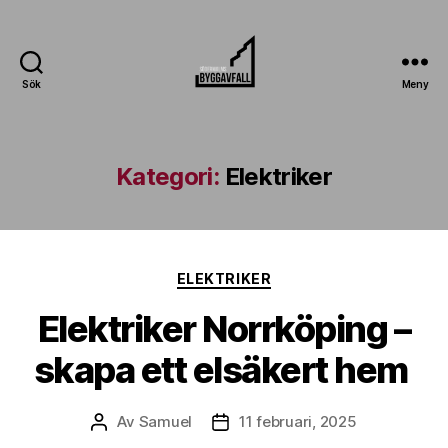
Sök
Meny
Sodermalmsbygg
Avfall
Kategori:
Elektriker
Kategorier
ELEKTRIKER
Elektriker Norrköping –
skapa ett elsäkert hem
Av
Samuel
11 februari, 2025
Inläggsförfattare
Inläggsdatum