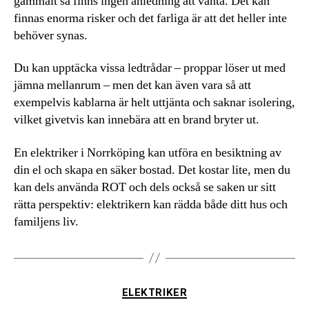
gammalt så finns ingen anledning att vänta. Det kan
finnas enorma risker och det farliga är att det heller inte
behöver synas.
Du kan upptäcka vissa ledtrådar – proppar löser ut med
jämna mellanrum – men det kan även vara så att
exempelvis kablarna är helt uttjänta och saknar isolering,
vilket givetvis kan innebära att en brand bryter ut.
En elektriker i Norrköping kan utföra en besiktning av
din el och skapa en säker bostad. Det kostar lite, men du
kan dels använda ROT och dels också se saken ur sitt
rätta perspektiv: elektrikern kan rädda både ditt hus och
familjens liv.
Kategorier
ELEKTRIKER