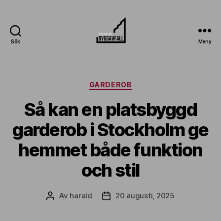
Sök
Meny
Sodermalmsbygg
Avfall
Kategorier
GARDEROB
Så kan en platsbyggd
garderob i Stockholm ge
hemmet både funktion
och stil
Av
harald
20 augusti, 2025
Inläggsförfattare
Inläggsdatum