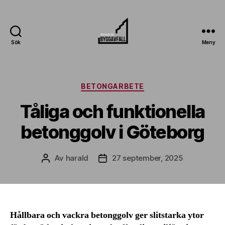
Sök
Meny
Sodermalmsbygg
Avfall
Kategorier
BETONGARBETE
Tåliga och funktionella
betonggolv i Göteborg
Av
harald
27 september, 2025
Inläggsförfattare
Inläggsdatum
Hållbara och vackra betonggolv ger slitstarka ytor